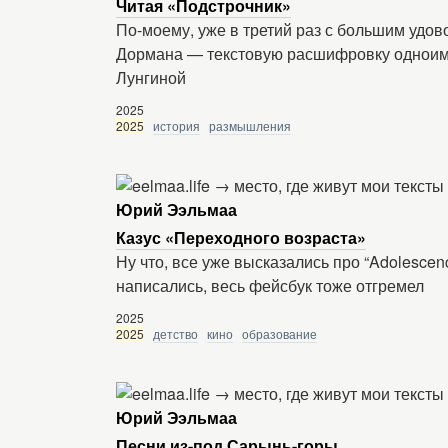
Читая «Подстрочник»
По-моему, уже в третий раз с большим удо
Дормана — текстовую расшифровку однои
Лунгиной
2025
2025
история
размышления
Юрий Ээльмаа
Казус «Переходного возраста»
Ну что, все уже высказались про “Adolescen
написались, весь фейсбук тоже отгремел
2025
2025
детство
кино
образование
Юрий Ээльмаа
Песни из-под Сарынь-горы