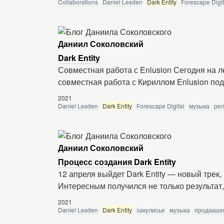
Collaborations
Daniel Lesden
Dark Entity
Forescape Digit
Даниил Соколовский
Dark Entity
Совместная работа с Enlusion Сегодня на л
совместная работа с Кириллом Enlusion под
2021
Daniel Lesden
Dark Entity
Forescape Digital
музыка
ре
Даниил Соколовский
Процесс создания Dark Entity
12 апреля выйдет Dark Entity — новый трек
Интересным получился не только результат,
2021
Daniel Lesden
Dark Entity
закулисье
музыка
продакше