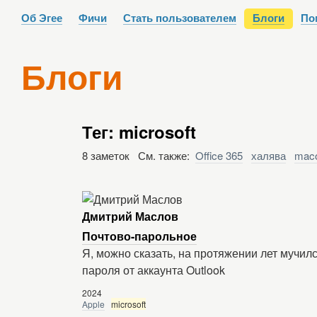
Об Эгее
Фичи
Стать пользователем
Блоги
По
Блоги
Тег: microsoft
8 заметок См. также:
Office 365
халява
mac
Дмитрий Маслов
Почтово-парольное
Я, можно сказать, на протяжении лет мучи
пароля от аккаунта Outlook
2024
Apple
microsoft