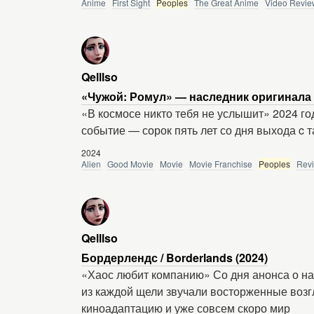
Anime
First Sight
Peoples
The Great Anime
Video Revie
Qelllso
«Чужой: Ромул» — наследник оригинала 
«В космосе никто тебя не услышит» 2024 год
событие — сорок пять лет со дня выхода c т
2024
Alien
Good Movie
Movie
Movie Franchise
Peoples
Rev
Qelllso
Бордерлендс / Borderlands (2024)
«Хаос любит компанию» Со дня анонса о на
из каждой щели звучали восторженные возг
киноадаптацию и уже совсем скоро мир