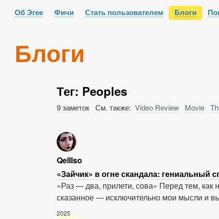
Об Эгее
Фичи
Стать пользователем
Блоги
По
Блоги
Тег: Peoples
9 заметок См. также:
Video Review
Movie
Th
Qelllso
«Зайчик» в огне скандала: гениальный 
«Раз — два, прилети, сова» Перед тем, как 
сказанное — исключительно мои мысли и выв
2025