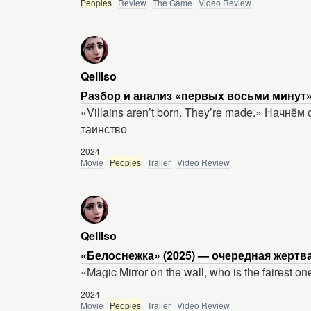
Peoples
Review
The Game
Video Review
Qelllso
Разбор и анализ «первых восьми минут»
«Villains aren’t born. They’re made.» Начнё
таинство
2024
Movie
Peoples
Trailer
Video Review
Qelllso
«Белоснежка» (2025) — очередная жертв
«Magic Mirror on the wall, who is the fairest one
2024
Movie
Peoples
Trailer
Video Review