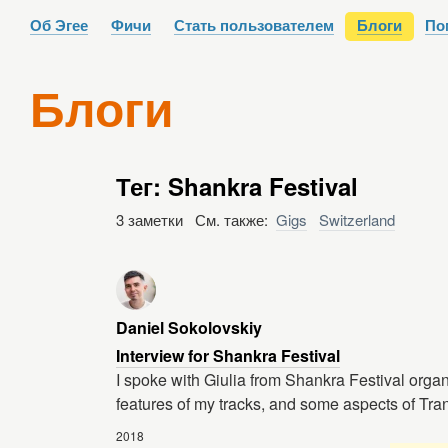
Об Эгее
Фичи
Стать пользователем
Блоги
По
Блоги
Тег: Shankra Festival
3 заметки См. также:
Gigs
Switzerland
Daniel Sokolovskiy
Interview for Shankra Festival
I spoke with Giulia from Shankra Festival organi
features of my tracks, and some aspects of Tran
2018