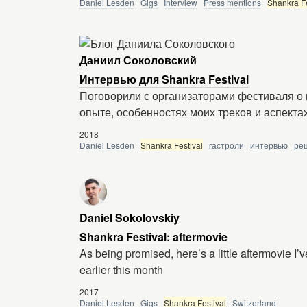
Daniel Lesden
Gigs
Interview
Press mentions
Shankra Fe
Даниил Соколовский
Интервью для Shankra Festival
Поговорили с организаторами фестиваля о
опыте, особенностях моих треков и аспекта
2018
Daniel Lesden
Shankra Festival
гастроли
интервью
ре
Daniel Sokolovskiy
Shankra Festival: aftermovie
As being promised, here’s a little aftermovie I
earlier this month
2017
Daniel Lesden
Gigs
Shankra Festival
Switzerland