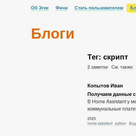
Об Эгее
Фичи
Стать пользователем
Бл
Блоги
Тег: скрипт
2 заметки См. также:
Копытов Иван
Получаем данные с 
В Home Assistant у м
коммунальные платеж
2025
home assistant
python
Вод