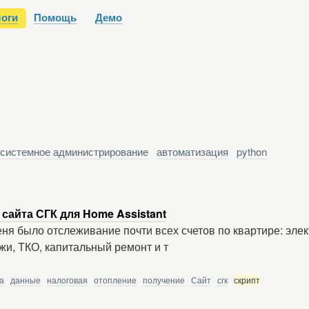
оги
Помощь
Демо
системное администрирование
автоматизация
python
сайта СГК для Home Assistant
еня было отслеживание почти всех счетов по квартире: эле
и, ТКО, капитальный ремонт и т
а
данные
налоговая
отопление
получение
Сайт
сгк
скрипт