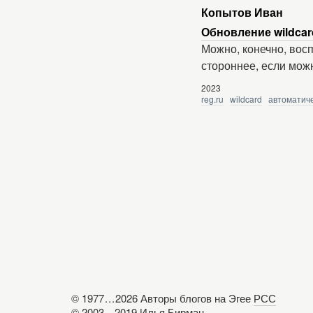
Копытов Иван
Обновление wildcar
Можно, конечно, восп
стороннее, если мож
2023
reg.ru
wildcard
автоматич
© 1977
...
2026 Авторы блогов на Эгее
РСС
© 2003—2019
Илья Бирман