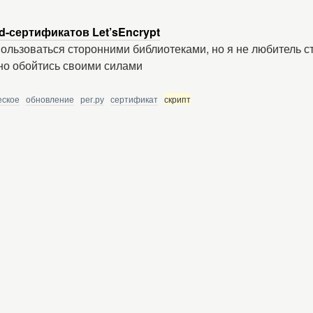
d-сертификатов Let’sEncrypt
ользоваться сторонними библиотеками, но я не любитель ст
но обойтись своими силами
еское
обновление
рег.ру
сертификат
скрипт