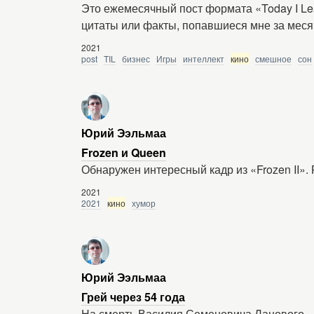
Это ежемесячный пост формата «Today I Le
цитаты или факты, попавшиеся мне за меся
2021
post
TIL
бизнес
Игры
интеллект
кино
смешное
сон
Юрий Ээльмаа
Frozen и Queen
Обнаружен интересный кадр из «Frozen II».
2021
2021
кино
хумор
Юрий Ээльмаа
Грей через 54 года
На смерть Василия Семеновича Ланового