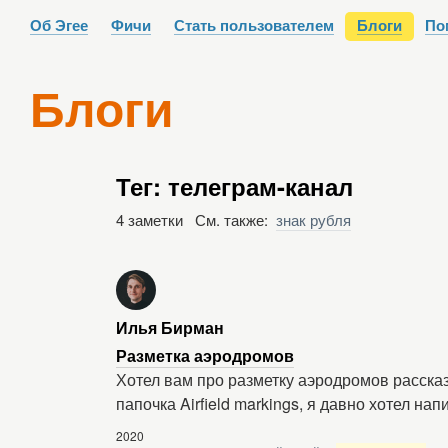
Об Эгее
Фичи
Стать пользователем
Блоги
По
Блоги
Тег: телеграм-канал
4 заметки См. также:
знак рубля
Илья Бирман
Разметка аэродромов
Хотел вам про разметку аэродромов расска
папочка Airfield markings, я давно хотел нап
2020